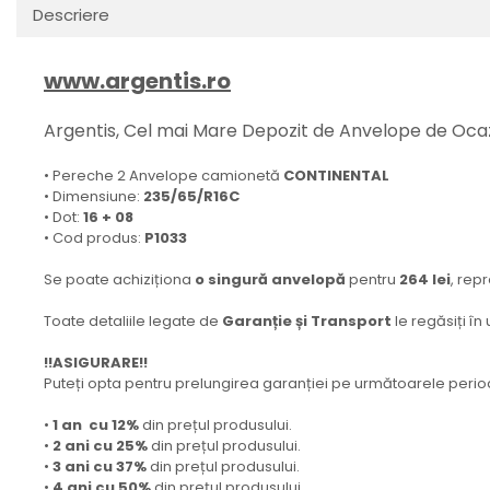
Descriere
www.argentis.ro
Argentis, Cel mai Mare Depozit de Anvelope de Ocaz
• Pereche 2 Anvelope camionetă
CONTINENTAL
• Dimensiune:
235/65/R16C
• Dot:
16 + 08
• Cod produs:
P1033
Se poate achiziționa
o singură anvelopă
pentru
264 lei
, rep
Toate detaliile legate de
Garanție și Transport
le regăsiți în
!!ASIGURARE!!
Puteți opta pentru prelungirea garanției pe următoarele peri
•
1 an cu 12%
din prețul produsului.
•
2 ani cu 25%
din prețul produsului.
•
3 ani cu 37%
din prețul produsului.
•
4 ani cu 50%
din prețul produsului.