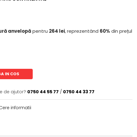
ură anvelopă
pentru
264 lei
, reprezentând
60%
din prețul
A IN COS
ie de ajutor?
0750 44 55 77
/
0750 44 33 77
Cere informatii