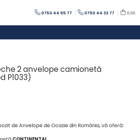
0750 44 55 77
0750 44 33 77
0,00
eche 2 anvelope camionetă
d P1033)
pozit de Anvelope de Ocazie din România, vă oferă:
onetă
CONTINENTAL