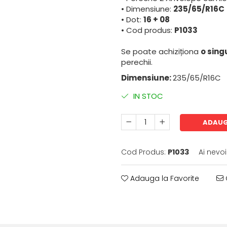
• Dimensiune:
235/65/R16C
• Dot:
16 + 08
• Cod produs:
P1033
Se poate achiziționa
o sing
perechii.
Dimensiune:
235/65/R16C
IN STOC
ADAUG
Cod Produs:
P1033
Ai nevo
Adauga la Favorite