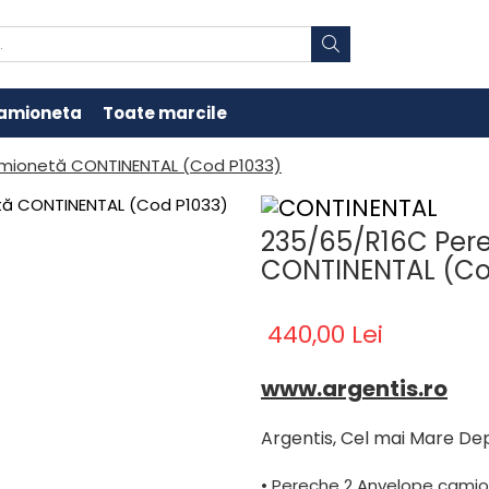
amioneta
Toate marcile
amionetă CONTINENTAL (Cod P1033)
235/65/R16C Per
CONTINENTAL (Co
440,00 Lei
www.argentis.ro
Argentis, Cel mai Mare De
• Pereche 2 Anvelope cami