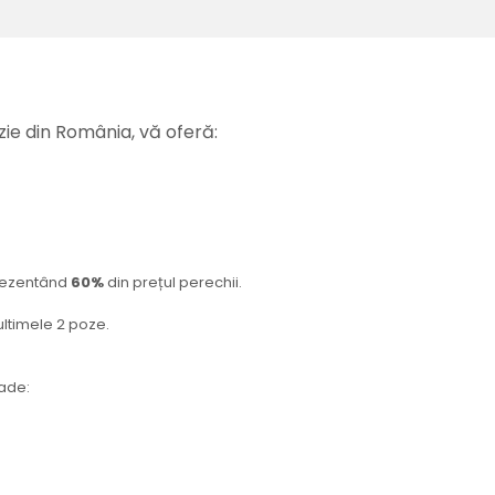
ie din România, vă oferă:
rezentând
60%
din prețul perechii.
 ultimele 2 poze.
oade: