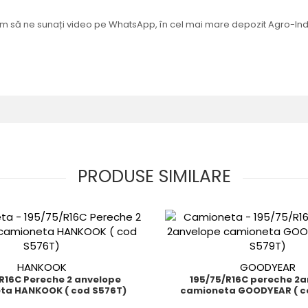
ităm să ne sunați video pe WhatsApp, în cel mai mare depozit Agro-Ind
PRODUSE SIMILARE
HANKOOK
GOODYEAR
e 2 anvelope
195/75/R16C pereche 2
ta HANKOOK ( cod S576T)
camioneta GOODYEAR ( c