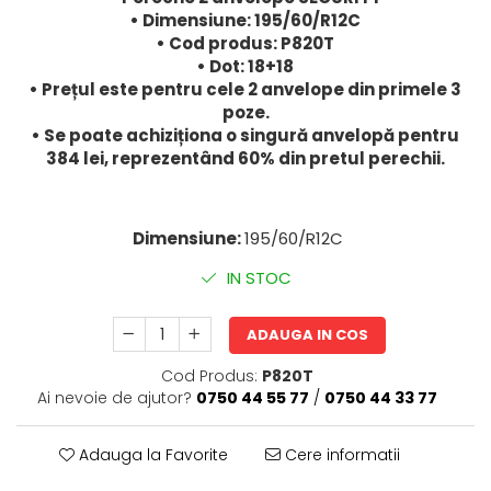
• Dimensiune: 195/60/R12C
• Cod produs: P820T
• Dot: 18+18
• Prețul este pentru cele 2 anvelope din primele 3
poze.
• Se poate achiziționa o singură anvelopă pentru
384 lei, reprezentând 60% din pretul perechii.
Dimensiune:
195/60/R12C
IN STOC
ADAUGA IN COS
Cod Produs:
P820T
Ai nevoie de ajutor?
0750 44 55 77
/
0750 44 33 77
Adauga la Favorite
Cere informatii