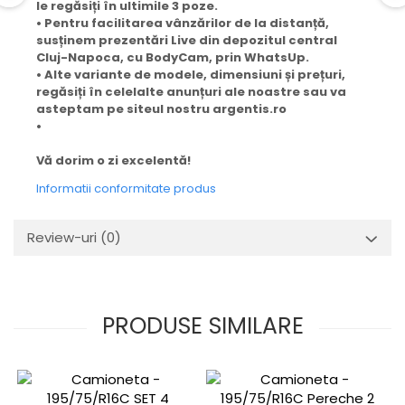
le regăsiți în ultimile 3 poze.
• Pentru facilitarea vânzărilor de la distanță,
susținem prezentări Live din depozitul central
Cluj-Napoca, cu BodyCam, prin WhatsUp.
• Alte variante de modele, dimensiuni și prețuri,
regăsiți în celelalte anunțuri ale noastre sau va
asteptam pe siteul nostru argentis.ro
•
Vă dorim o zi excelentă!
Informatii conformitate produs
Review-uri
(0)
PRODUSE SIMILARE