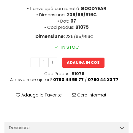
• 1 anvelopă camionetă
GOODYEAR
• Dimensiune:
235/65/R16C
• Dot:
07
• Cod produs:
B1075
Dimensiune:
235/65/R16C
IN STOC
ADAUGA IN COS
Cod Produs:
B1075
Ai nevoie de ajutor?
0750 44 55 77
/
0750 44 33 77
Adauga la Favorite
Cere informatii
Descriere