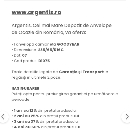
www.argentis.ro
Argentis, Cel mai Mare Depozit de Anvelope
de Ocazie din România, vă oferă:
• 1 anvelopă camionetă
GOODYEAR
• Dimensiune:
235/65/R16C
• Dot:
07
• Cod produs:
B1075
Toate detaliile legate de
Garanție și Transport
le
regăsiți în ultimele 2 poze.
!!ASIGURARE!!
Puteți opta pentru prelungirea garanției pe următoarele
perioade:
•
1 an cu 12%
din prețul produsului.
•
2 ani cu 25%
din prețul produsului.
•
3 ani cu 37%
din prețul produsului.
•
4 ani cu 50%
din prețul produsului.