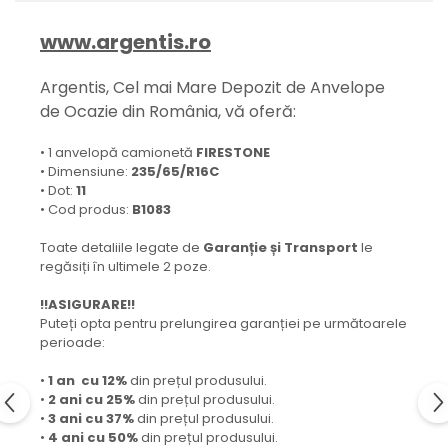
www.argentis.ro
Argentis, Cel mai Mare Depozit de Anvelope
de Ocazie din România, vă oferă:
• 1 anvelopă camionetă
FIRESTONE
• Dimensiune:
235/65/R16C
• Dot:
11
• Cod produs:
B1083
Toate detaliile legate de
Garanție și Transport
le
regăsiți în ultimele 2 poze.
!!ASIGURARE!!
Puteți opta pentru prelungirea garanției pe următoarele
perioade:
•
1 an cu 12%
din prețul produsului.
•
2 ani cu 25%
din prețul produsului.
•
3 ani cu 37%
din prețul produsului.
•
4 ani cu 50%
din prețul produsului.