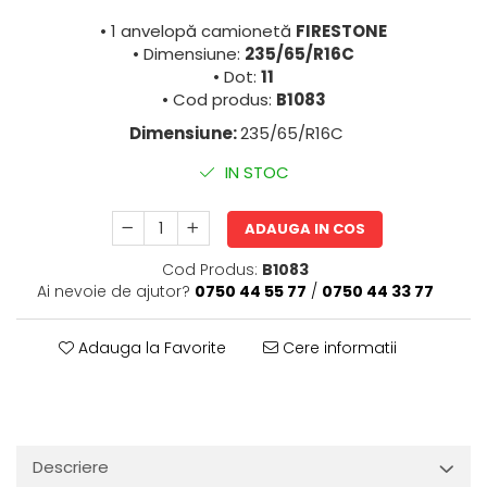
• 1 anvelopă camionetă
FIRESTONE
• Dimensiune:
235/65/R16C
• Dot:
11
• Cod produs:
B1083
Dimensiune:
235/65/R16C
IN STOC
ADAUGA IN COS
Cod Produs:
B1083
Ai nevoie de ajutor?
0750 44 55 77
/
0750 44 33 77
Adauga la Favorite
Cere informatii
Descriere