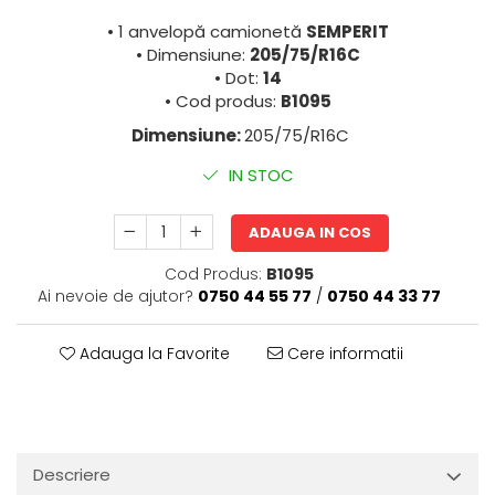
• 1 anvelopă camionetă
SEMPERIT
• Dimensiune:
205/75/R16C
• Dot:
14
• Cod produs:
B1095
Dimensiune:
205/75/R16C
IN STOC
ADAUGA IN COS
Cod Produs:
B1095
Ai nevoie de ajutor?
0750 44 55 77
/
0750 44 33 77
Adauga la Favorite
Cere informatii
Descriere