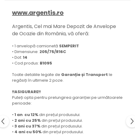
www.argentis.ro
Argentis, Cel mai Mare Depozit de Anvelope
de Ocazie din România, vă oferă:
• 1 anvelopă camionetă
SEMPERIT
• Dimensiune:
205/75/R16C
• Dot:
14
• Cod produs:
B1095
Toate detaliile legate de
Garanție și Transport
le
regăsiți în ultimele 2 poze.
!!ASIGURARE!!
Puteți opta pentru prelungirea garanției pe următoarele
perioade:
•
1 an cu 12%
din prețul produsului.
•
2 ani cu 25%
din prețul produsului.
•
3 ani cu 37%
din prețul produsului.
•
4 ani cu 50%
din prețul produsului.