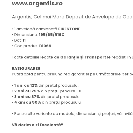
www.argentis.ro
Argentis, Cel mai Mare Depozit de Anvelope de Ocaz
• 1 anvelopă camionetă
FIRESTONE
• Dimensiune:
195/65/R16C
• Dot:
11
• Cod produs:
B1069
Toate detaliile legate de
Garanție și Transport
le regăsiți în
!!ASIGURARE!!
Puteți opta pentru prelungirea garanției pe următoarele peri
•
1 an cu 12%
din prețul produsului.
•
2 ani cu 25%
din prețul produsului.
•
3 ani cu 37%
din prețul produsului.
•
4 ani cu 50%
din prețul produsului.
• Pentru alte variante de modele, dimensiuni și prețuri, vă inv
Vă dorim o zi Excelentă!!