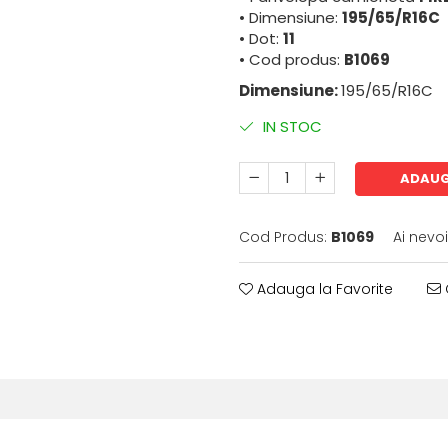
• Dimensiune:
195/65/R16C
• Dot:
11
• Cod produs:
B1069
Dimensiune:
195/65/R16C
IN STOC
ADAUG
Cod Produs:
B1069
Ai nevo
Adauga la Favorite