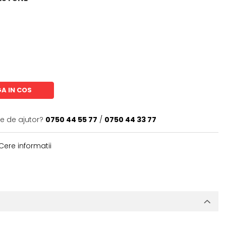
A IN COS
ie de ajutor?
0750 44 55 77
/
0750 44 33 77
Cere informatii