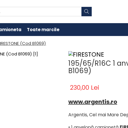
amioneta
Toate marcile
FIRESTONE (Cod B1069)
195/65/R16C 1 a
B1069)
230,00 Lei
www.argentis.ro
Argentis, Cel mai Mare De
• 1 anvelopă camionetă
FIR