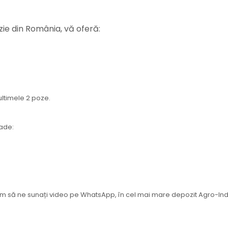
ie din România, vă oferă:
 ultimele 2 poze.
oade:
ităm să ne sunați video pe WhatsApp, în cel mai mare depozit Agro-Ind