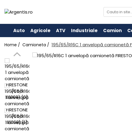
Auto
Agricole
ATV
Industriale
Camion
C
195/65/R16C 1 anvelopă camionetă 
Home /
Camioneta /