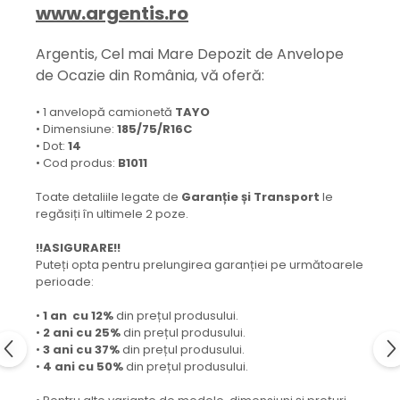
www.argentis.ro
Argentis, Cel mai Mare Depozit de Anvelope
de Ocazie din România, vă oferă:
• 1 anvelopă camionetă
TAYO
• Dimensiune:
185/75/R16C
• Dot:
14
• Cod produs:
B1011
Toate detaliile legate de
Garanție și Transport
le
regăsiți în ultimele 2 poze.
!!ASIGURARE!!
Puteți opta pentru prelungirea garanției pe următoarele
perioade:
•
1 an cu 12%
din prețul produsului.
•
2 ani cu 25%
din prețul produsului.
•
3 ani cu 37%
din prețul produsului.
•
4 ani cu 50%
din prețul produsului.