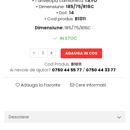
• 1 anvelopă camionetă
TAYO
• Dimensiune:
185/75/R16C
• Dot:
14
• Cod produs:
B1011
Dimensiune:
185/75/R16C
IN STOC
ADAUGA IN COS
Cod Produs:
B1011
Ai nevoie de ajutor?
0750 44 55 77
/
0750 44 33 77
Adauga la Favorite
Cere informatii
Descriere