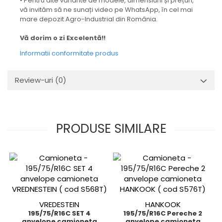
• Pentru alte variante de modele, dimensiuni și prețuri,
vă invităm să ne sunați video pe WhatsApp, în cel mai
mare depozit Agro-Industrial din România.
Vă dorim o zi Excelentă!!
Informatii conformitate produs
Review-uri
(0)
PRODUSE SIMILARE
VREDESTEIN
HANKOOK
195/75/R16C SET 4
195/75/R16C Pereche 2
anvelope camioneta
anvelope camioneta