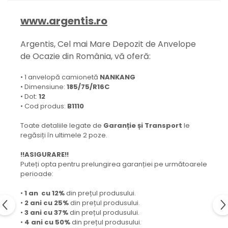
www.argentis.ro
Argentis, Cel mai Mare Depozit de Anvelope
de Ocazie din România, vă oferă:
• 1 anvelopă camionetă
NANKANG
• Dimensiune:
185/75/R16C
• Dot:
12
• Cod produs:
B1110
Toate detaliile legate de
Garanție și Transport
le
regăsiți în ultimele 2 poze.
!!ASIGURARE!!
Puteți opta pentru prelungirea garanției pe următoarele
perioade:
•
1 an cu 12%
din prețul produsului.
•
2 ani cu 25%
din prețul produsului.
•
3 ani cu 37%
din prețul produsului.
•
4 ani cu 50%
din prețul produsului.