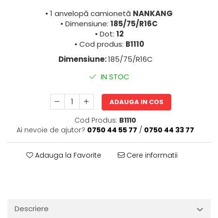
• 1 anvelopă camionetă
NANKANG
• Dimensiune:
185/75/R16C
• Dot:
12
• Cod produs:
B1110
Dimensiune:
185/75/R16C
IN STOC
ADAUGA IN COS
Cod Produs:
B1110
Ai nevoie de ajutor?
0750 44 55 77
/
0750 44 33 77
Adauga la Favorite
Cere informatii
Descriere