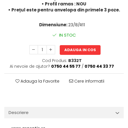
• Profil ramas : NOU
• Prețul este pentru anvelopa din primele 3 poze.
Dimensiune:
23/8/R11
IN STOC
ADAUGA IN COS
Cod Produs:
B332T
Ai nevoie de ajutor?
0750 44 55 77
/
0750 44 33 77
Adauga la Favorite
Cere informatii
Descriere