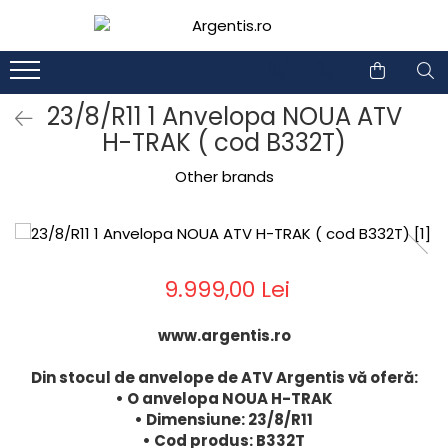
1
2
23/8/R11 1 Anvelopa NOUA ATV
H-TRAK ( cod B332T)
Other brands
9.999,00 Lei
www.argentis.ro
Din stocul de anvelope de ATV Argentis vă oferă:
• O anvelopa NOUA H-TRAK
• Dimensiune: 23/8/R11
• Cod produs: B332T