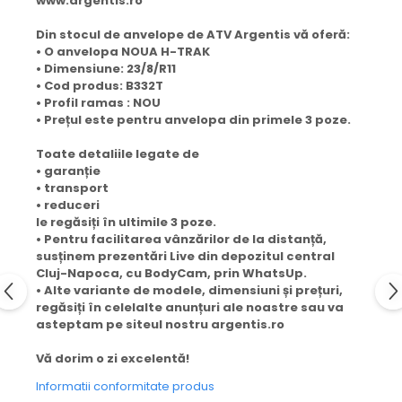
www.argentis.ro
Din stocul de anvelope de ATV Argentis vă oferă:
• O anvelopa NOUA H-TRAK
• Dimensiune: 23/8/R11
• Cod produs: B332T
• Profil ramas : NOU
• Prețul este pentru anvelopa din primele 3 poze.
Toate detaliile legate de
• garanție
• transport
• reduceri
le regăsiți în ultimile 3 poze.
• Pentru facilitarea vânzărilor de la distanță,
susținem prezentări Live din depozitul central
Cluj-Napoca, cu BodyCam, prin WhatsUp.
• Alte variante de modele, dimensiuni și prețuri,
regăsiți în celelalte anunțuri ale noastre sau va
asteptam pe siteul nostru argentis.ro
Vă dorim o zi excelentă!
Informatii conformitate produs