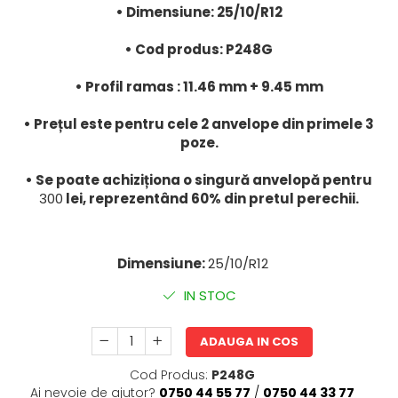
• Dimensiune: 25/10/R12
• Cod produs: P248G
• Profil ramas : 11.46 mm + 9.45 mm
• Prețul este pentru cele 2 anvelope din primele 3
poze.
• Se poate achiziționa o singură anvelopă pentru
300
lei, reprezentând 60% din pretul perechii.
Dimensiune:
25/10/R12
IN STOC
ADAUGA IN COS
Cod Produs:
P248G
Ai nevoie de ajutor?
0750 44 55 77
/
0750 44 33 77