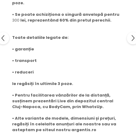
poze.
• Se poate achiziționa o singură anvelopă pentru
300
lei, reprezentând 60% din pretul perechii.
Toate detaliile legate de:
• garanție
• transport
• reduceri
le regăsiți în ultimile 3 poze.
• Pentru facilitarea vânzărilor de la distanță,
susținem prezentări Live din depozitul central
Cluj-Napoca, cu BodyCam, prin WhatsUp.
• Alte variante de modele, dimensiuni și prețuri,
regăsiți în celelalte anunțuri ale noastre sau va
asteptam pe siteul nostru argentis.ro