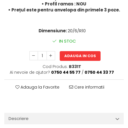
• Profil ramas : NOU
• Prețul este pentru anvelopa din primele 3 poze.
Dimensiune:
20/6/R10
IN STOC
ADAUGA IN COS
Cod Produs:
B331T
Ai nevoie de ajutor?
0750 44 55 77
/
0750 44 33 77
Adauga la Favorite
Cere informatii
Descriere