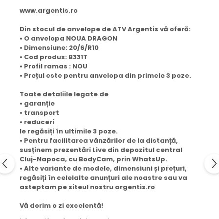
www.argentis.ro
Din stocul de anvelope de ATV Argentis vă oferă:
• O anvelopa NOUA DRAGON
• Dimensiune: 20/6/R10
• Cod produs: B331T
• Profil ramas : NOU
• Prețul este pentru anvelopa din primele 3 poze.
Toate detaliile legate de
• garanție
• transport
• reduceri
le regăsiți în ultimile 3 poze.
• Pentru facilitarea vânzărilor de la distanță,
susținem prezentări Live din depozitul central
Cluj-Napoca, cu BodyCam, prin WhatsUp.
• Alte variante de modele, dimensiuni și prețuri,
regăsiți în celelalte anunțuri ale noastre sau va
asteptam pe siteul nostru argentis.ro
Vă dorim o zi excelentă!