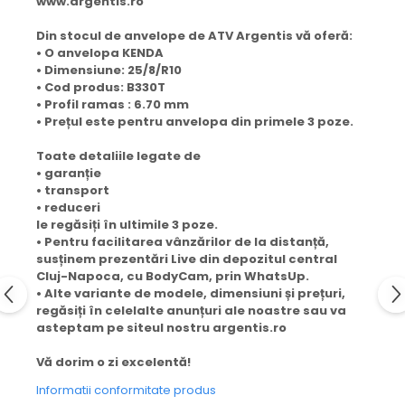
www.argentis.ro
Din stocul de anvelope de ATV Argentis vă oferă:
• O anvelopa KENDA
• Dimensiune: 25/8/R10
• Cod produs: B330T
• Profil ramas : 6.70 mm
• Prețul este pentru anvelopa din primele 3 poze.
Toate detaliile legate de
• garanție
• transport
• reduceri
le regăsiți în ultimile 3 poze.
• Pentru facilitarea vânzărilor de la distanță,
susținem prezentări Live din depozitul central
Cluj-Napoca, cu BodyCam, prin WhatsUp.
• Alte variante de modele, dimensiuni și prețuri,
regăsiți în celelalte anunțuri ale noastre sau va
asteptam pe siteul nostru argentis.ro
Vă dorim o zi excelentă!
Informatii conformitate produs