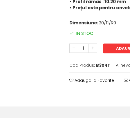
• Profil ramas : 10.20 mm
• Prețul este pentru anvel
Dimensiune:
20/11/R9
IN STOC
ADAUG
Cod Produs:
B304T
Ai nev
Adauga la Favorite