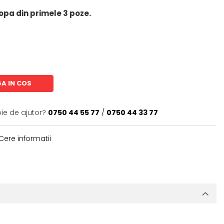
opa din primele 3 poze.
A IN COS
oie de ajutor?
0750 44 55 77
/
0750 44 33 77
Cere informatii