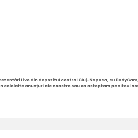
 prezentări Live din depozitul central Cluj-Napoca, cu BodyCa
i în celelalte anunțuri ale noastre sau va asteptam pe siteul no