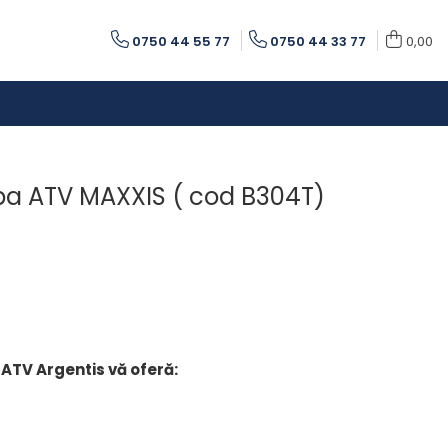
0750 44 55 77
0750 44 33 77
0,00
opa ATV MAXXIS ( cod B304T)
 ATV Argentis vă oferă: