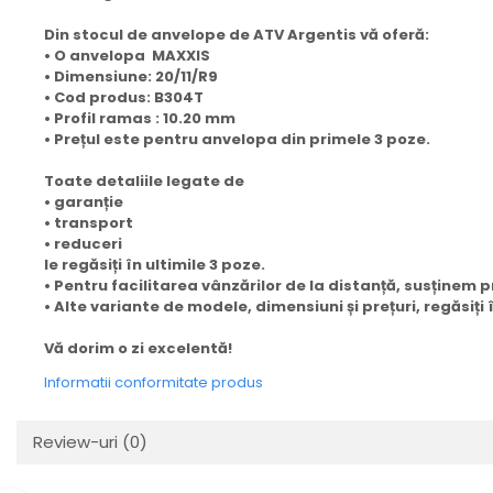
Din stocul de anvelope de ATV Argentis vă oferă:
• O anvelopa MAXXIS
• Dimensiune: 20/11/R9
• Cod produs: B304T
• Profil ramas : 10.20 mm
• Prețul este pentru anvelopa din primele 3 poze.
Toate detaliile legate de
• garanție
• transport
• reduceri
le regăsiți în ultimile 3 poze.
• Pentru facilitarea vânzărilor de la distanță, susținem
• Alte variante de modele, dimensiuni și prețuri, regăsiț
Vă dorim o zi excelentă!
Informatii conformitate produs
Review-uri
(0)