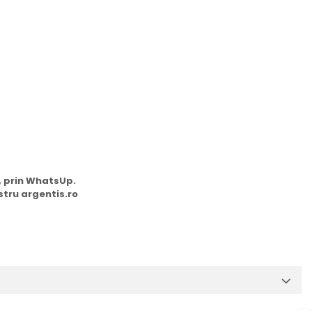
m, prin WhatsUp.
stru argentis.ro