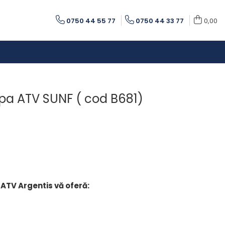
0750 44 55 77
0750 44 33 77
0,00
opa ATV SUNF ( cod B681)
 ATV Argentis vă oferă: