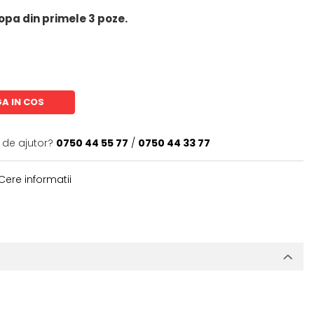
opa din primele 3 poze.
A IN COS
 de ajutor?
0750 44 55 77
/
0750 44 33 77
Cere informatii