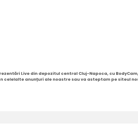
 prezentări Live din depozitul central Cluj-Napoca, cu BodyCa
i în celelalte anunțuri ale noastre sau va asteptam pe siteul no