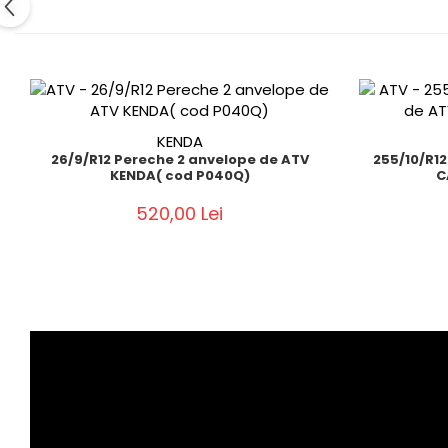
KENDA
26/9/R12 Pereche 2 anvelope de ATV
255/10/R1
KENDA( cod P040Q)
C
520,00 Lei