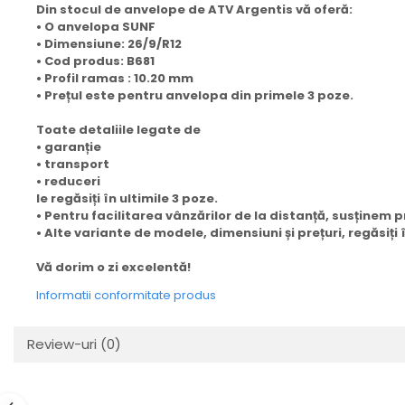
Din stocul de anvelope de ATV Argentis vă oferă:
• O anvelopa SUNF
• Dimensiune: 26/9/R12
• Cod produs: B681
• Profil ramas : 10.20 mm
• Prețul este pentru anvelopa din primele 3 poze.
Toate detaliile legate de
• garanție
• transport
• reduceri
le regăsiți în ultimile 3 poze.
• Pentru facilitarea vânzărilor de la distanță, susținem
• Alte variante de modele, dimensiuni și prețuri, regăsiț
Vă dorim o zi excelentă!
Informatii conformitate produs
Review-uri
(0)