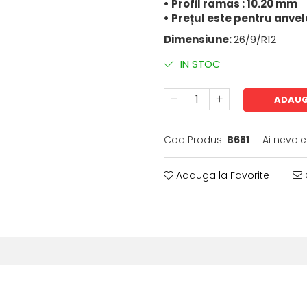
• Profil ramas : 10.20 mm
• Prețul este pentru anvel
Dimensiune:
26/9/R12
IN STOC
ADAUG
Cod Produs:
B681
Ai nevoie
Adauga la Favorite