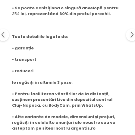
• Se poate achiziționa o singură anvelopă pentru
354
lei, reprezentând 60% din pretul perechii.
Toate detaliile legate de:
• garanție
• transport
• reduceri
le regăsiți în ultimile 3 poze.
• Pentru facilitarea vânzărilor de la distanță,
susținem prezentări Live din depozitul central
Cluj-Napoca, cu BodyCam, prin WhatsUp.
• Alte variante de modele, dimensiuni și prețuri,
regăsiți în celelalte anunțuri ale noastre sau va
asteptam pe siteul nostru argentis.ro