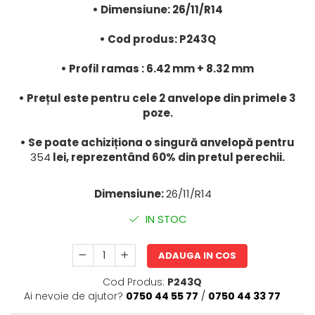
• Dimensiune: 26/11/R14
• Cod produs: P243Q
• Profil ramas : 6.42 mm + 8.32 mm
• Prețul este pentru cele 2 anvelope din primele 3
poze.
• Se poate achiziționa o singură anvelopă pentru
354
lei, reprezentând 60% din pretul perechii.
Dimensiune:
26/11/R14
IN STOC
ADAUGA IN COS
Cod Produs:
P243Q
Ai nevoie de ajutor?
0750 44 55 77
/
0750 44 33 77