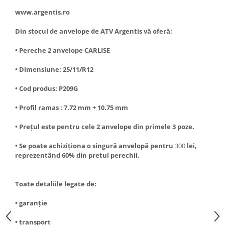
www.argentis.ro
Din stocul de anvelope de ATV Argentis vă oferă:
• Pereche 2 anvelope CARLISE
• Dimensiune: 25/11/R12
• Cod produs: P209G
• Profil ramas : 7.72 mm + 10.75 mm
• Prețul este pentru cele 2 anvelope din primele 3 poze.
• Se poate achiziționa o singură anvelopă pentru
300
lei,
reprezentând 60% din pretul perechii.
Toate detaliile legate de:
• garanție
• transport