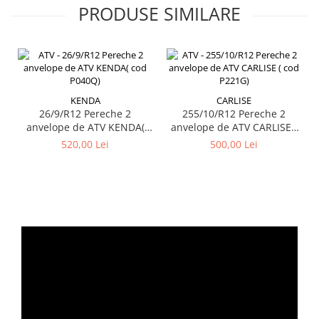
PRODUSE SIMILARE
KENDA
CARLISE
26/9/R12 Pereche 2
255/10/R12 Pereche 2
anvelope de ATV KENDA(
anvelope de ATV CARLISE (
cod P040Q)
cod P221G)
520,00 Lei
500,00 Lei