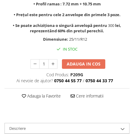
• Profil ramas : 7.72 mm + 10.75 mm
• Prețul este pentru cele 2 anvelope din primele 3 poze.
• Se poate achiziționa o singură anvelopă pentru
300
lei,
reprezentând 60% din pretul perechii.
Dimensiune:
25/11/R12
IN STOC
ADAUGA IN COS
Cod Produs:
P209G
Ai nevoie de ajutor?
0750 44 55 77
/
0750 44 33 77
Adauga la Favorite
Cere informatii
Descriere