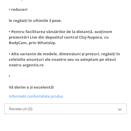
• reduceri
le regăsiți în ultimile 3 poze.
• Pentru facilitarea vânzărilor de la distanță, susținem
prezentări Live din depozitul central Cluj-Napoca, cu
BodyCam, prin WhatsUp.
• Alte variante de modele, dimensiuni și prețuri, regăsiți în
celelalte anunțuri ale noastre sau va asteptam pe siteul
nostru argentis.ro
•
Vă dorim o zi excelentă!
Informatii conformitate produs
Review-uri
(0)