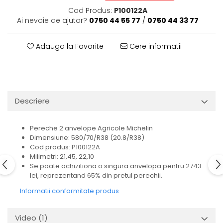
Cod Produs:
P100122A
Ai nevoie de ajutor?
0750 44 55 77
/
0750 44 33 77
Adauga la Favorite
Cere informatii
Descriere
Pereche 2 anvelope Agricole Michelin
Dimensiune: 580/70/R38 (20.8/R38)
Cod produs: P100122A
Milimetri: 21,45, 22,10
Se poate achizitiona o singura anvelopa pentru 2743
lei, reprezentand 65% din pretul perechii.
Informatii conformitate produs
Video
(1)