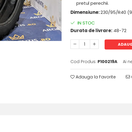
pretul perechii.
Dimensiune:
230/95/R40 (
IN STOC
Durata de livrare:
48-72
ADAUG
Cod Produs:
P100219A
Ai n
Adauga la Favorite