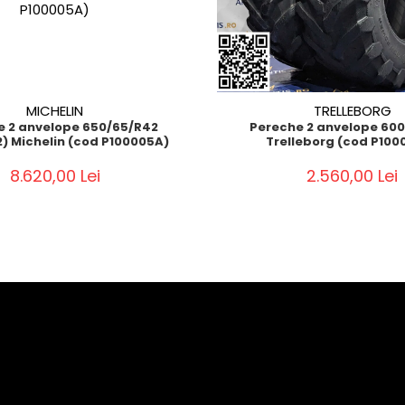
MICHELIN
TRELLEBORG
e 2 anvelope 650/65/R42
Pereche 2 anvelope 60
2) Michelin (cod P100005A)
Trelleborg (cod P100
8.620,00 Lei
2.560,00 Lei