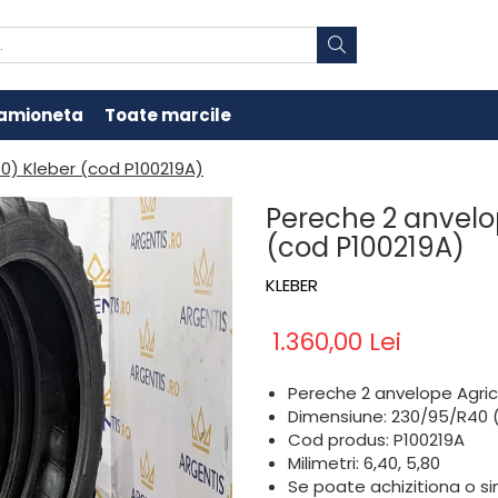
amioneta
Toate marcile
0) Kleber (cod P100219A)
Pereche 2 anvelo
(cod P100219A)
KLEBER
1.360,00 Lei
Pereche 2 anvelope Agric
Dimensiune: 230/95/R40 
Cod produs: P100219A
Milimetri: 6,40, 5,80
Se poate achizitiona o s