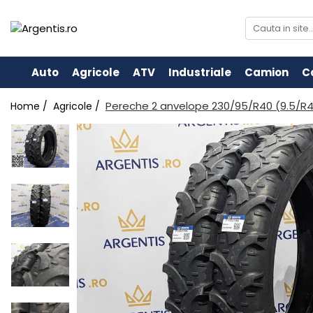
Auto
Agricole
ATV
Industriale
Camion
C
Pereche 2 anvelope 230/95/R40 (9.5/R4
Home /
Agricole /