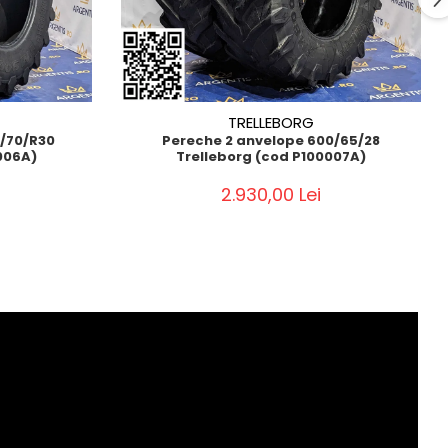
TRELLEBORG
0/70/R30
Pereche 2 anvelope 600/65/28
006A)
Trelleborg (cod P100007A)
2.930,00 Lei