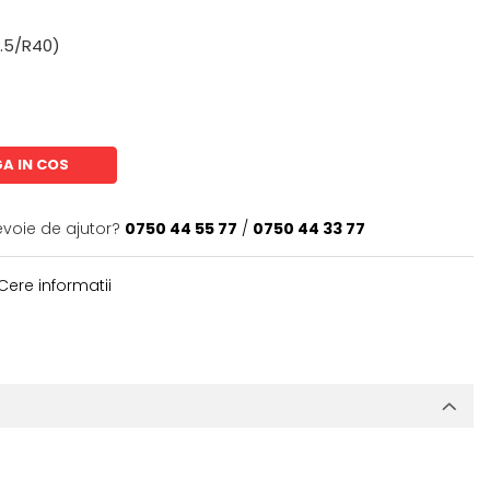
9.5/R40)
A IN COS
evoie de ajutor?
0750 44 55 77
/
0750 44 33 77
Cere informatii