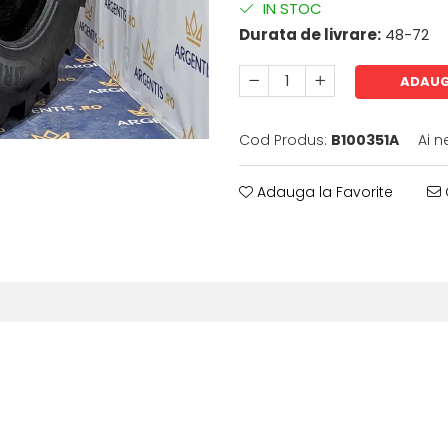
IN STOC
Durata de livrare:
48-72
ADAUG
Cod Produs:
B100351A
Ai n
Adauga la Favorite