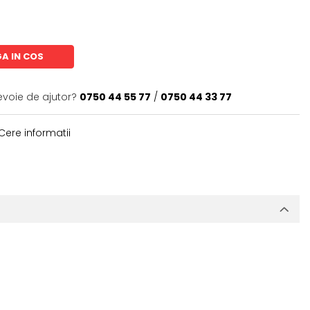
A IN COS
evoie de ajutor?
0750 44 55 77
/
0750 44 33 77
Cere informatii