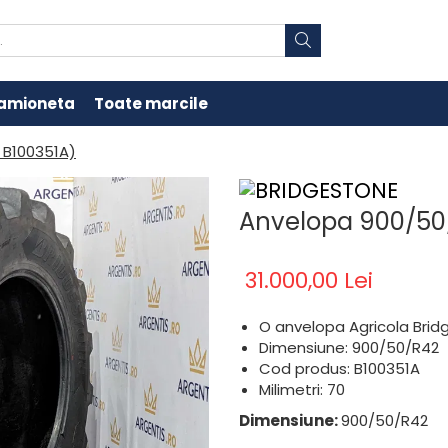
amioneta
Toate marcile
 B100351A)
Anvelopa 900/50/
31.000,00 Lei
O anvelopa Agricola Bri
Dimensiune: 900/50/R42
Cod produs: B100351A
Milimetri: 70
Dimensiune:
900/50/R42