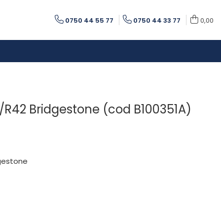
0750 44 55 77
0750 44 33 77
0,00
R42 Bridgestone (cod B100351A)
dgestone