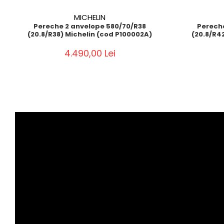
MICHELIN
Pereche 2 anvelope 580/70/R38
Perech
(20.8/R38) Michelin (cod P100002A)
(20.8/R4
4.490,00 Lei