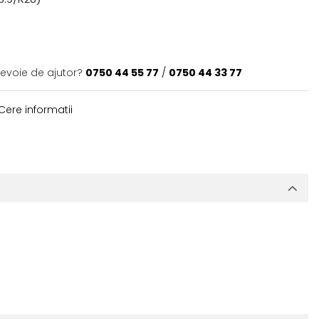
nevoie de ajutor?
0750 44 55 77
/
0750 44 33 77
Cere informatii