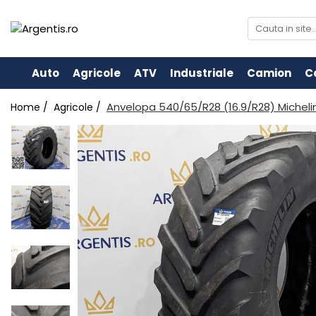
Auto
Agricole
ATV
Industriale
Camion
C
Anvelopa 540/65/R28 (16.9/R28) Micheli
Home /
Agricole /