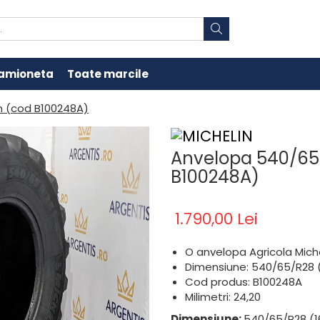
amioneta
Toate marcile
n (cod B100248A)
Anvelopa 540/65/
B100248A)
1.790,00 Lei
O anvelopa Agricola Mich
Dimensiune: 540/65/R28 (
Cod produs: B100248A
Milimetri: 24,20
Dimensiune:
540/65/R28 (1