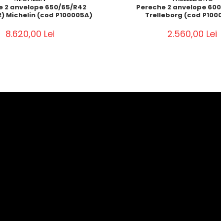
e 2 anvelope 650/65/R42
Pereche 2 anvelope 60
2) Michelin (cod P100005A)
Trelleborg (cod P100
8.620,00 Lei
2.560,00 Lei