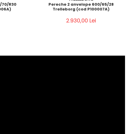
0/70/R30
Pereche 2 anvelope 600/65/28
006A)
Trelleborg (cod P100007A)
2.930,00 Lei