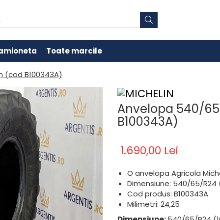
amioneta
Toate marcile
in (cod B100343A)
Anvelopa 540/65/
B100343A)
1.690,00 Lei
O anvelopa Agricola Mich
Dimensiune: 540/65/R24 
Cod produs: B100343A
Milimetri: 24,25
Dimensiune:
540/65/R24 (1