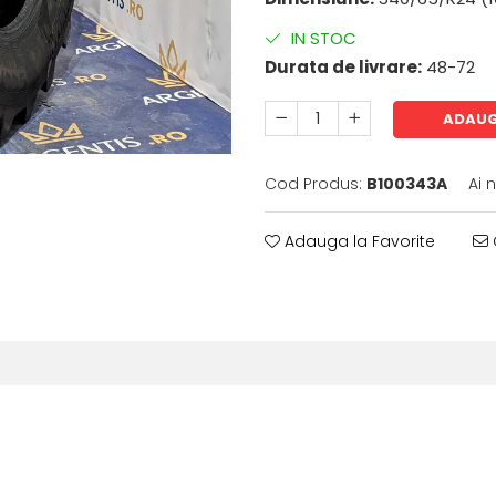
IN STOC
Durata de livrare:
48-72
ADAUG
Cod Produs:
B100343A
Ai 
Adauga la Favorite