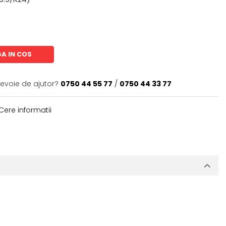
A IN COS
nevoie de ajutor?
0750 44 55 77
/
0750 44 33 77
Cere informatii