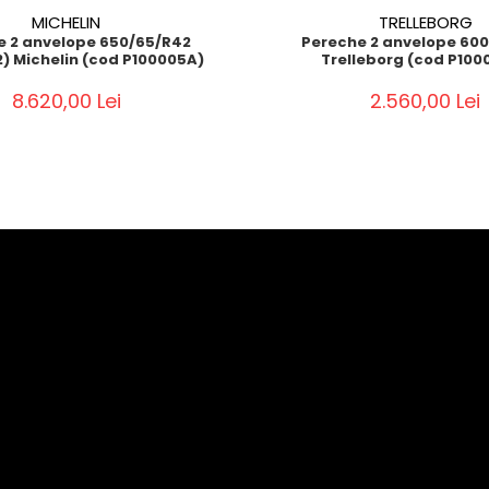
MICHELIN
TRELLEBORG
e 2 anvelope 650/65/R42
Pereche 2 anvelope 60
2) Michelin (cod P100005A)
Trelleborg (cod P100
8.620,00 Lei
2.560,00 Lei