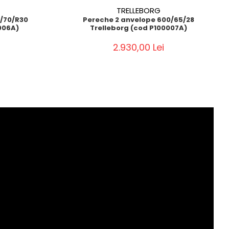
TRELLEBORG
0/70/R30
Pereche 2 anvelope 600/65/28
006A)
Trelleborg (cod P100007A)
2.930,00 Lei