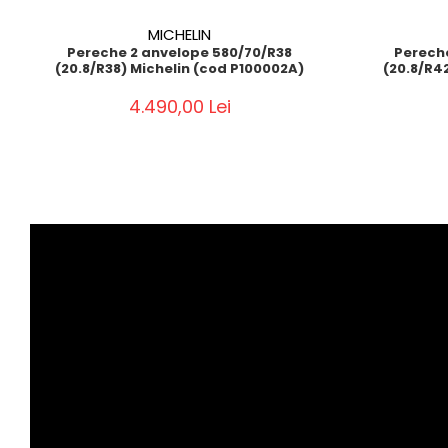
MICHELIN
Pereche 2 anvelope 580/70/R38
Perech
(20.8/R38) Michelin (cod P100002A)
(20.8/R4
4.490,00 Lei