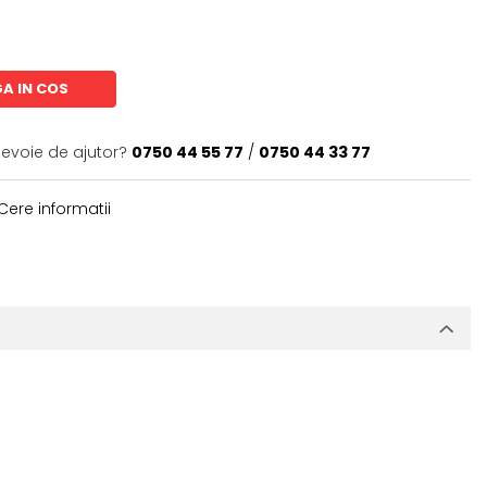
A IN COS
nevoie de ajutor?
0750 44 55 77
/
0750 44 33 77
Cere informatii