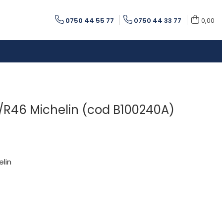
0750 44 55 77
0750 44 33 77
0,00
R46 Michelin (cod B100240A)
elin