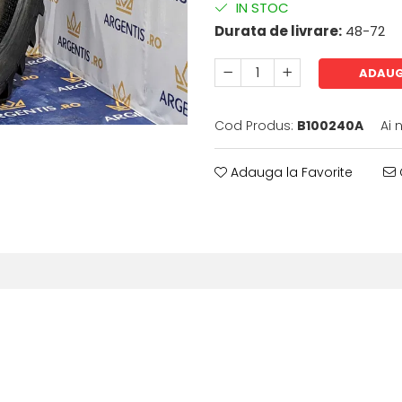
IN STOC
Durata de livrare:
48-72
ADAUG
Cod Produs:
B100240A
Ai 
Adauga la Favorite