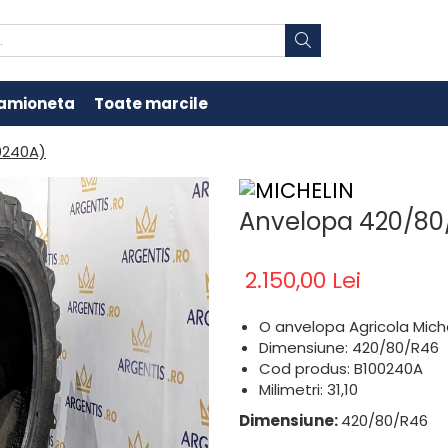
amioneta
Toate marcile
0240A)
Anvelopa 420/80/
2.150,00 Lei
O anvelopa Agricola Mich
Dimensiune: 420/80/R46
Cod produs: B100240A
Milimetri: 31,10
Dimensiune:
420/80/R46