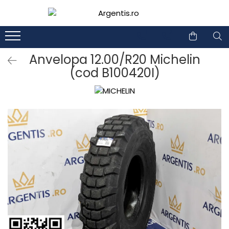
1
2
Anvelopa 12.00/R20 Michelin
(cod B100420I)