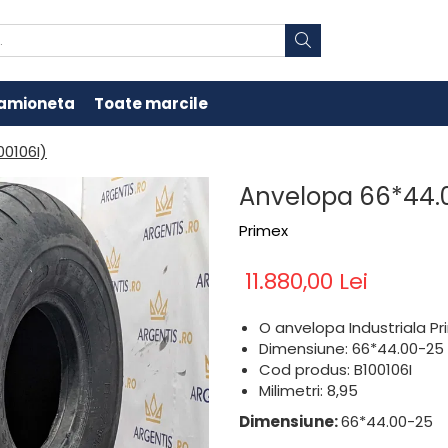
amioneta
Toate marcile
00106I)
Anvelopa 66*44.0
Primex
11.880,00 Lei
O anvelopa Industriala P
Dimensiune: 66*44.00-25
Cod produs: B100106I
Milimetri: 8,95
Dimensiune:
66*44.00-25