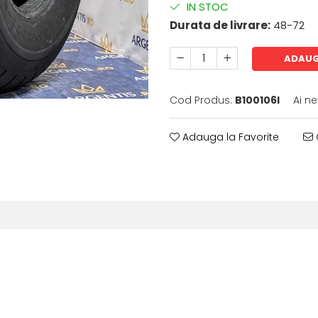
IN STOC
Durata de livrare:
48-72
ADAUG
Cod Produs:
B100106I
Ai n
Adauga la Favorite