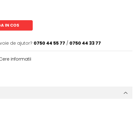
A IN COS
evoie de ajutor?
0750 44 55 77
/
0750 44 33 77
Cere informatii