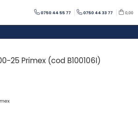
0750 44 55 77
0750 44 33 77
0,00
0-25 Primex (cod B100106I)
rimex