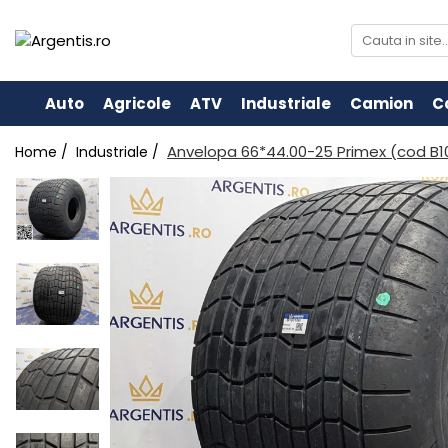
Auto
Agricole
ATV
Industriale
Camion
C
Anvelopa 66*44.00-25 Primex (cod B1
Home /
Industriale /