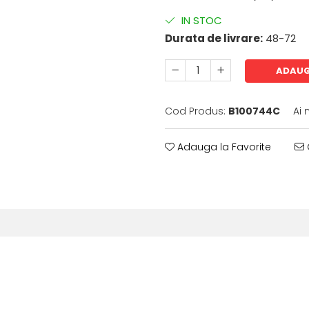
IN STOC
Durata de livrare:
48-72
ADAUG
Cod Produs:
B100744C
Ai 
Adauga la Favorite