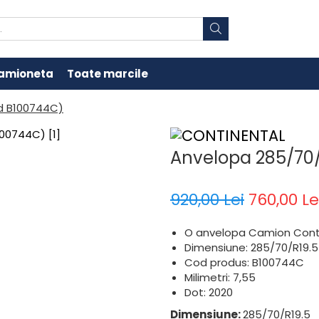
amioneta
Toate marcile
od B100744C)
Anvelopa 285/70/
920,00 Lei
760,00 Le
O anvelopa Camion Cont
Dimensiune: 285/70/R19.5
Cod produs: B100744C
Milimetri: 7,55
Dot: 2020
Dimensiune:
285/70/R19.5