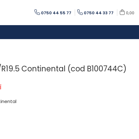
0750 44 55 77
0750 44 33 77
0,00
R19.5 Continental (cod B100744C)
i
inental