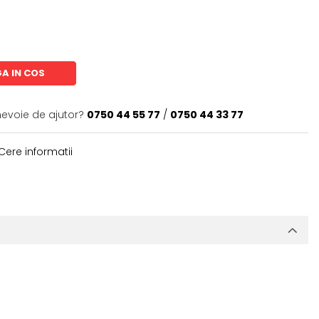
A IN COS
nevoie de ajutor?
0750 44 55 77
/
0750 44 33 77
Cere informatii