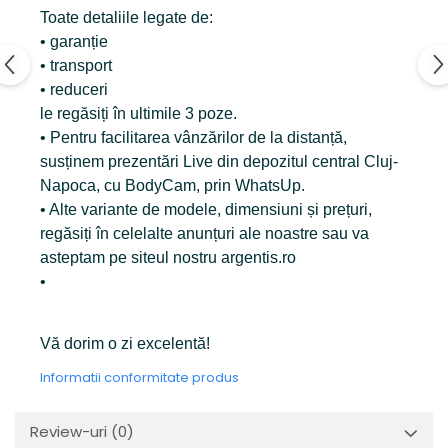
Toate detaliile legate de:
• garanție
• transport
• reduceri
le regăsiți în ultimile 3 poze.
• Pentru facilitarea vânzărilor de la distanță,
susținem prezentări Live din depozitul central Cluj-
Napoca, cu BodyCam, prin WhatsUp.
• Alte variante de modele, dimensiuni și prețuri,
regăsiți în celelalte anunțuri ale noastre sau va
asteptam pe siteul nostru argentis.ro
•
Vă dorim o zi excelentă!
Informatii conformitate produs
Review-uri
(0)