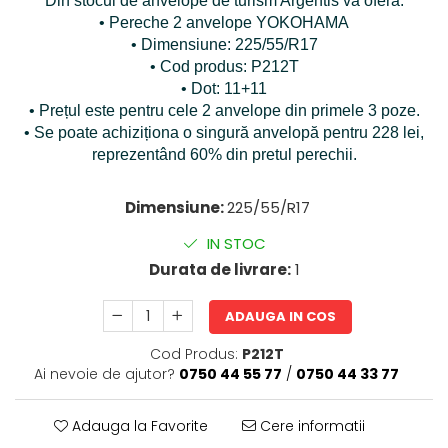
Din stocul de anvelope de turism Argentis vă oferă:
• Pereche 2 anvelope YOKOHAMA
• Dimensiune: 225/55/R17
• Cod produs: P212T
• Dot: 11+11
• Prețul este pentru cele 2 anvelope din primele 3 poze.
• Se poate achiziționa o singură anvelopă pentru 228 lei,
reprezentând 60% din pretul perechii.
Dimensiune:
225/55/R17
IN STOC
Durata de livrare:
1
ADAUGA IN COS
Cod Produs:
P212T
Ai nevoie de ajutor?
0750 44 55 77
/
0750 44 33 77
Adauga la Favorite
Cere informatii