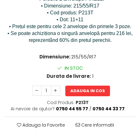
• Dimensiune: 215/55/R17
• Cod produs: P213T
• Dot: 11+11
• Prețul este pentru cele 2 anvelope din primele 3 poze.
• Se poate achiziționa o singură anvelopă pentru 216 lei,
reprezentând 60% din pretul perechii.
Dimensiune:
215/55/R17
IN STOC
Durata de livrare:
1
ADAUGA IN COS
Cod Produs:
P213T
Ai nevoie de ajutor?
0750 44 55 77
/
0750 44 33 77
Adauga la Favorite
Cere informatii