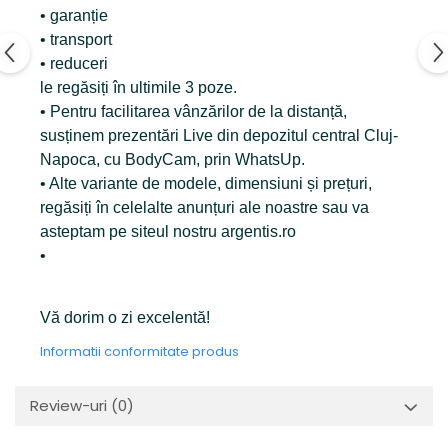
• garanție
• transport
• reduceri
le regăsiți în ultimile 3 poze.
• Pentru facilitarea vânzărilor de la distanță,
susținem prezentări Live din depozitul central Cluj-
Napoca, cu BodyCam, prin WhatsUp.
• Alte variante de modele, dimensiuni și prețuri,
regăsiți în celelalte anunțuri ale noastre sau va
asteptam pe siteul nostru argentis.ro
•
Vă dorim o zi excelentă!
Informatii conformitate produs
Review-uri
(0)