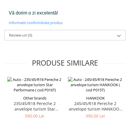
Vă dorim o zi excelentă!
Informatii conformitate produs
Review-uri
(0)
PRODUSE SIMILARE
Other brands
HANKOOK
235/45/R18 Pereche 2
245/45/R18 Pereche 2
anvelope turism Star
anvelope turism HANKOOK
Performane ( cod P016T)
( cod P015T)
590,00 Lei
390,00 Lei