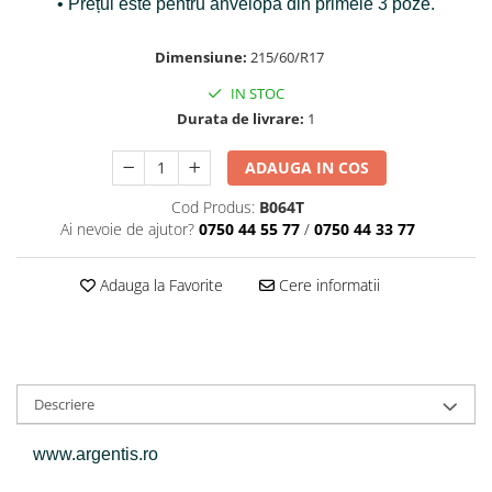
• Prețul este pentru anvelopa din primele 3 poze.
Dimensiune:
215/60/R17
IN STOC
Durata de livrare:
1
ADAUGA IN COS
Cod Produs:
B064T
Ai nevoie de ajutor?
0750 44 55 77
/
0750 44 33 77
Adauga la Favorite
Cere informatii
Descriere
www.argentis.ro