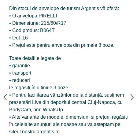
Din stocul de anvelope de turism Argentis vă oferă:
• O anvelopa PIRELLI
• Dimensiune: 215/60/R17
• Cod produs: B064T
• Dot :16
• Prețul este pentru anvelopa din primele 3 poze.
Toate detaliile legate de
• garanție
• transport
• reduceri
le regăsiți în ultimile 3 poze.
• Pentru facilitarea vânzărilor de la distanță, susținem
prezentări Live din depozitul central Cluj-Napoca, cu
BodyCam, prin WhatsUp.
• Alte variante de modele, dimensiuni și prețuri, regăsiți
în celelalte anunțuri ale noastre sau va asteptam pe
siteul nostru argentis.ro