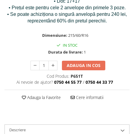
• Dot: 17+17
• Prețul este pentru cele 2 anvelope din primele 3 poze.
• Se poate achiziționa o singură anvelopă pentru 240 lei,
reprezentând 60% din pretul perechii.
Dimensiune:
215/60/R16
IN STOC
Durata de livrare:
1
ADAUGA IN COS
Cod Produs:
P651T
Ai nevoie de ajutor?
0750 44 55 77
/
0750 44 33 77
Adauga la Favorite
Cere informatii
Descriere