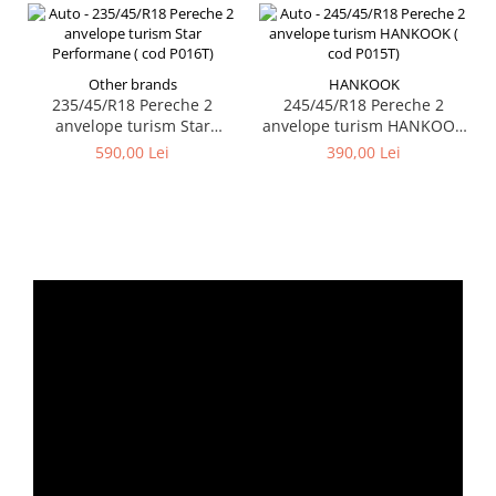
Other brands
HANKOOK
235/45/R18 Pereche 2
245/45/R18 Pereche 2
anvelope turism Star
anvelope turism HANKOOK
Performane ( cod P016T)
( cod P015T)
590,00 Lei
390,00 Lei