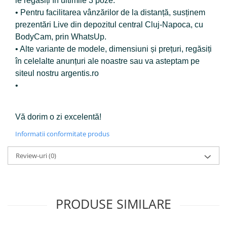
le regăsiți în ultimile 3 poze.
• Pentru facilitarea vânzărilor de la distanță, susținem
prezentări Live din depozitul central Cluj-Napoca, cu
BodyCam, prin WhatsUp.
• Alte variante de modele, dimensiuni și prețuri, regăsiți
în celelalte anunțuri ale noastre sau va asteptam pe
siteul nostru argentis.ro
•
Vă dorim o zi excelentă!
Informatii conformitate produs
Review-uri
(0)
PRODUSE SIMILARE