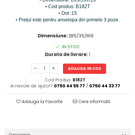
• Cod produs: B182T
• Dot :15
• Prețul este pentru anvelopa din primele 3 poze.
Dimensiune:
285/35/R19
IN STOC
Durata de livrare:
1
ADAUGA IN COS
Cod Produs:
B182T
Ai nevoie de ajutor?
0750 44 55 77
/
0750 44 33 77
Adauga la Favorite
Cere informatii
Descriere