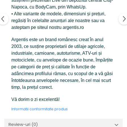
susținem prezentări Live din depozitul central Cluj-
Napoca, cu BodyCam, prin WhatsUp.
• Alte variante de modele, dimensiuni și prețuri,
regăsiți în celelalte anunțuri ale noastre sau va
asteptam pe siteul nostru argentis.ro
Argentis este un brand românesc creat în anul
2003, ce susține proprietarii de utilaje agricole,
industriale, camioane, autoturisme, ATV-uri și
motociclete, cu anvelope de ocazie bune, împărțite
pe categorii de preț și calitate în funcție de
adâncimea profilului rămas, cu scopul de a vă găsi
întotdeauna anvelopele necesare, în cel mai scurt
timp, la prețul corect.
Vă dorim o zi excelentă!
Informatii conformitate produs
Review-uri
(0)