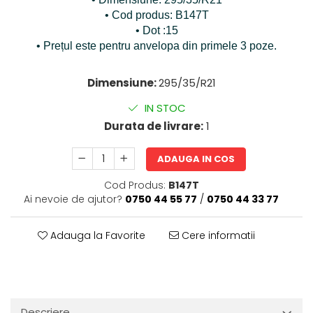
• Cod produs: B147T
• Dot :15
• Prețul este pentru anvelopa din primele 3 poze.
Dimensiune:
295/35/R21
IN STOC
Durata de livrare:
1
ADAUGA IN COS
Cod Produs:
B147T
Ai nevoie de ajutor?
0750 44 55 77
/
0750 44 33 77
Adauga la Favorite
Cere informatii
Descriere