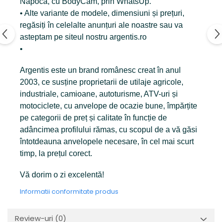
Napoca, cu BodyCam, prin WhatsUp.
• Alte variante de modele, dimensiuni și prețuri,
regăsiți în celelalte anunțuri ale noastre sau va
asteptam pe siteul nostru argentis.ro
•
Argentis este un brand românesc creat în anul
2003, ce susține proprietarii de utilaje agricole,
industriale, camioane, autoturisme, ATV-uri și
motociclete, cu anvelope de ocazie bune, împărțite
pe categorii de preț și calitate în funcție de
adâncimea profilului rămas, cu scopul de a vă găsi
întotdeauna anvelopele necesare, în cel mai scurt
timp, la prețul corect.
Vă dorim o zi excelentă!
Informatii conformitate produs
Review-uri
(0)