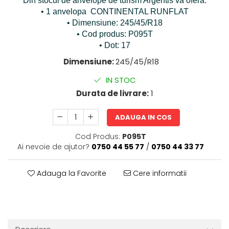
Din stocul de anvelope de turism Argentis vă oferă:
• 1 anvelopa CONTINENTAL RUNFLAT
• Dimensiune: 245/45/R18
• Cod produs: P095T
• Dot: 17
Dimensiune:
245/45/R18
IN STOC
Durata de livrare:
1
ADAUGA IN COS
Cod Produs:
P095T
Ai nevoie de ajutor?
0750 44 55 77
/
0750 44 33 77
Adauga la Favorite
Cere informatii