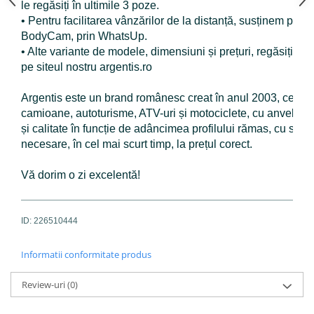
le regăsiți în ultimile 3 poze.
• Pentru facilitarea vânzărilor de la distanță, susținem prez
BodyCam, prin WhatsUp.
• Alte variante de modele, dimensiuni și prețuri, regăsiți în
pe siteul nostru argentis.ro
Argentis este un brand românesc creat în anul 2003, ce susțin
camioane, autoturisme, ATV-uri și motociclete, cu anvelope 
și calitate în funcție de adâncimea profilului rămas, cu sc
necesare, în cel mai scurt timp, la prețul corect.
Vă dorim o zi excelentă!
ID: 226510444
Informatii conformitate produs
Review-uri
(0)