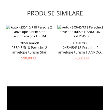
PRODUSE SIMILARE
Other brands
HANKOOK
235/45/R18 Pereche 2
245/45/R18 Pereche 2
anvelope turism Star
anvelope turism HANKOOK
Performane ( cod P016T)
( cod P015T)
590,00 Lei
390,00 Lei