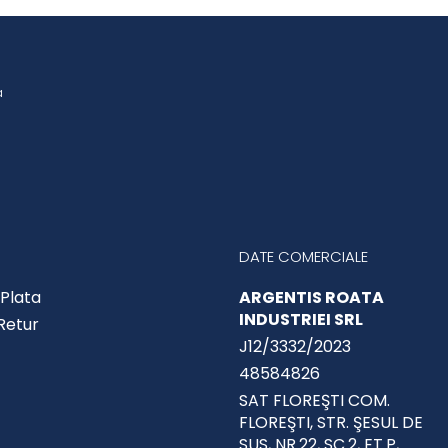
a
DATE COMERCIALE
Plata
ARGENTIS ROATA
INDUSTRIEI SRL
 Retur
J12/3332/2023
48584826
SAT FLOREŞTI COM.
FLOREŞTI, STR. ŞESUL DE
SUS, NR.22, SC.2, ET.P,