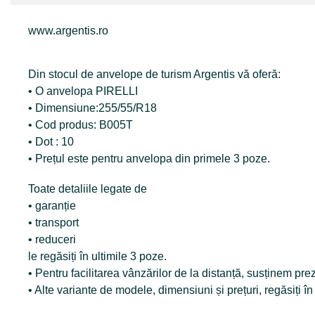
www.argentis.ro
Din stocul de anvelope de turism Argentis vă oferă:
• O anvelopa PIRELLI
• Dimensiune:255/55/R18
• Cod produs: B005T
• Dot : 10
• Prețul este pentru anvelopa din primele 3 poze.
Toate detaliile legate de
• garanție
• transport
• reduceri
le regăsiți în ultimile 3 poze.
• Pentru facilitarea vânzărilor de la distanță, susținem p
• Alte variante de modele, dimensiuni și prețuri, regăsiți î