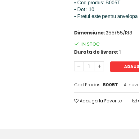
• Cod produs: B005T
• Dot : 10
• Prețul este pentru anvelopa
Dimensiune:
255/55/R18
IN STOC
Durata de livrare:
1
ADAUG
Cod Produs:
B005T
Ai nev
Adauga la Favorite