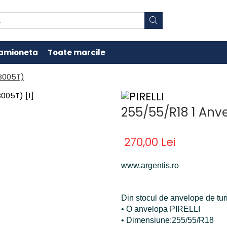
amioneta
Toate marcile
 B005T)
255/55/R18 1 Anv
270,00 Lei
www.argentis.ro
Din stocul de anvelope de tur
• O anvelopa PIRELLI
• Dimensiune:255/55/R18