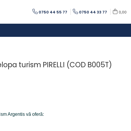
0750 44 55 77
0750 44 33 77
0,00
elopa turism PIRELLI (COD B005T)
ism Argentis vă oferă: