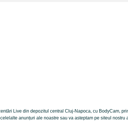
rezentări Live din depozitul central Cluj-Napoca, cu BodyCam, p
n celelalte anunțuri ale noastre sau va asteptam pe siteul nostru 