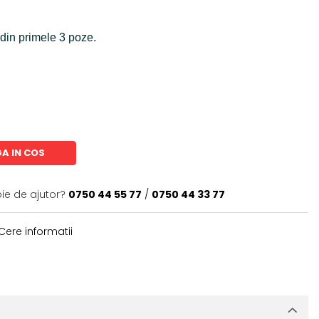
 din primele 3 poze.
A IN COS
oie de ajutor?
0750 44 55 77
/
0750 44 33 77
Cere informatii