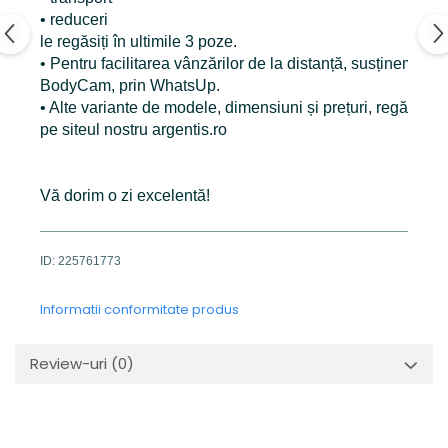
• reduceri
le regăsiți în ultimile 3 poze.
• Pentru facilitarea vânzărilor de la distanță, susținem pr
BodyCam, prin WhatsUp.
• Alte variante de modele, dimensiuni și prețuri, regăsiți î
pe siteul nostru argentis.ro
Vă dorim o zi excelentă!
ID: 225761773
Informatii conformitate produs
Review-uri
(0)