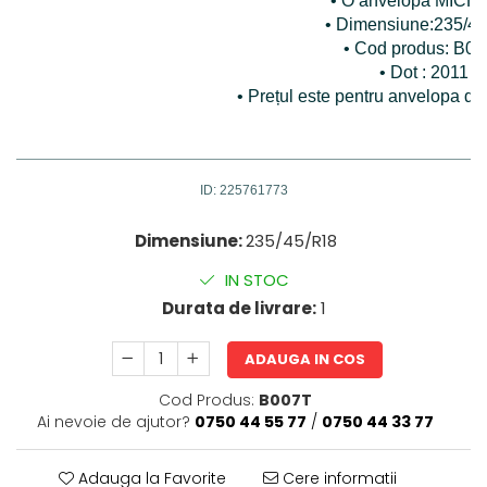
• O anvelopa MICH
• Dimensiune:235/4
• Cod produs: B0
• Dot : 2011
• Prețul este pentru anvelopa di
ID: 225761773
Dimensiune:
235/45/R18
IN STOC
Durata de livrare:
1
ADAUGA IN COS
Cod Produs:
B007T
Ai nevoie de ajutor?
0750 44 55 77
/
0750 44 33 77
Adauga la Favorite
Cere informatii