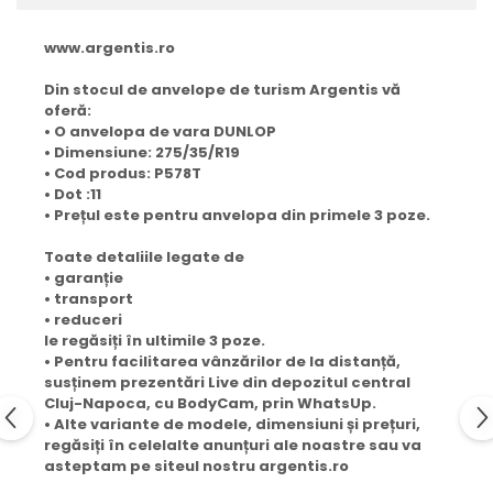
www.argentis.ro
Din stocul de anvelope de turism Argentis vă
oferă:
• O anvelopa de vara DUNLOP
• Dimensiune: 275/35/R19
• Cod produs: P578T
• Dot :11
• Prețul este pentru anvelopa din primele 3 poze.
Toate detaliile legate de
• garanție
• transport
• reduceri
le regăsiți în ultimile 3 poze.
• Pentru facilitarea vânzărilor de la distanță,
susținem prezentări Live din depozitul central
Cluj-Napoca, cu BodyCam, prin WhatsUp.
• Alte variante de modele, dimensiuni și prețuri,
regăsiți în celelalte anunțuri ale noastre sau va
asteptam pe siteul nostru argentis.ro