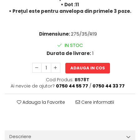
• Dot :11
• Prețul este pentru anvelopa din primele 3 poze.
Dimensiune:
275/35/R19
IN STOC
Durata de livrare:
1
ADAUGA IN COS
Cod Produs:
B578T
Ai nevoie de ajutor?
0750 44 55 77
/
0750 44 33 77
Adauga la Favorite
Cere informatii
Descriere