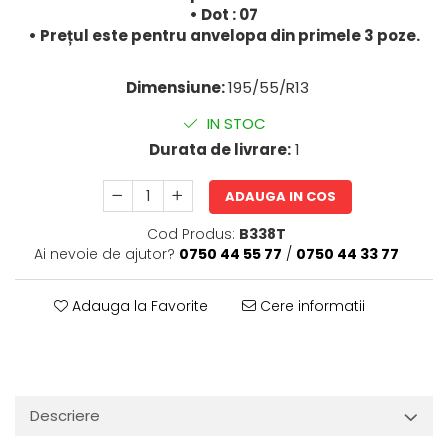
• Dot : 07
• Prețul este pentru anvelopa din primele 3 poze.
Dimensiune:
195/55/R13
IN STOC
Durata de livrare:
1
ADAUGA IN COS
Cod Produs:
B338T
Ai nevoie de ajutor?
0750 44 55 77
/
0750 44 33 77
Adauga la Favorite
Cere informatii
Descriere