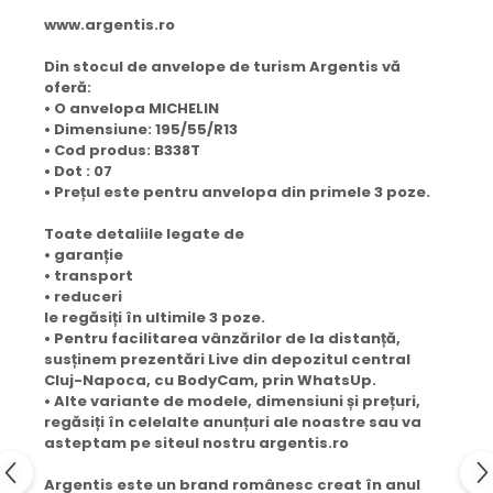
www.argentis.ro
Din stocul de anvelope de turism Argentis vă
oferă:
• O anvelopa MICHELIN
• Dimensiune: 195/55/R13
• Cod produs: B338T
• Dot : 07
• Prețul este pentru anvelopa din primele 3 poze.
Toate detaliile legate de
• garanție
• transport
• reduceri
le regăsiți în ultimile 3 poze.
• Pentru facilitarea vânzărilor de la distanță,
susținem prezentări Live din depozitul central
Cluj-Napoca, cu BodyCam, prin WhatsUp.
• Alte variante de modele, dimensiuni și prețuri,
regăsiți în celelalte anunțuri ale noastre sau va
asteptam pe siteul nostru argentis.ro
Argentis este un brand românesc creat în anul