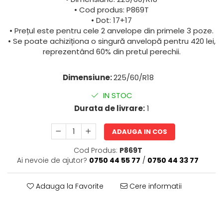
• Cod produs: P869T
• Dot: 17+17
• Prețul este pentru cele 2 anvelope din primele 3 poze.
• Se poate achiziționa o singură anvelopă pentru 420 lei,
reprezentând 60% din pretul perechii.
Dimensiune:
225/60/R18
IN STOC
Durata de livrare:
1
ADAUGA IN COS
Cod Produs:
P869T
Ai nevoie de ajutor?
0750 44 55 77
/
0750 44 33 77
Adauga la Favorite
Cere informatii