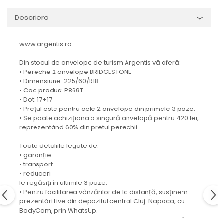
Descriere
www.argentis.ro
Din stocul de anvelope de turism Argentis vă oferă:
• Pereche 2 anvelope BRIDGESTONE
• Dimensiune: 225/60/R18
• Cod produs: P869T
• Dot: 17+17
• Prețul este pentru cele 2 anvelope din primele 3 poze.
• Se poate achiziționa o singură anvelopă pentru 420 lei,
reprezentând 60% din pretul perechii.
Toate detaliile legate de:
• garanție
• transport
• reduceri
le regăsiți în ultimile 3 poze.
• Pentru facilitarea vânzărilor de la distanță, susținem
prezentări Live din depozitul central Cluj-Napoca, cu
BodyCam, prin WhatsUp.