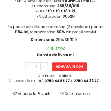
• SET 4 Anvelope de Turism
RUNFLAT PIRELLI
• Dimensiune:
255/35/R19
• DOT:
19 + 19 + 18 + 21
• Cod produs:
S0520
Se poate achiziționa o pereche (2 anvelope) pentru
1194 lei
, reprezentând
60%
din prețul setului.
Dimensiune:
255/35/R19
IN STOC
Durata de livrare:
1
ADAUGA IN COS
Cod Produs:
S0520
Ai nevoie de ajutor?
0750 44 55 77
/
0750 44 33 77
Adauga la Favorite
Cere informatii