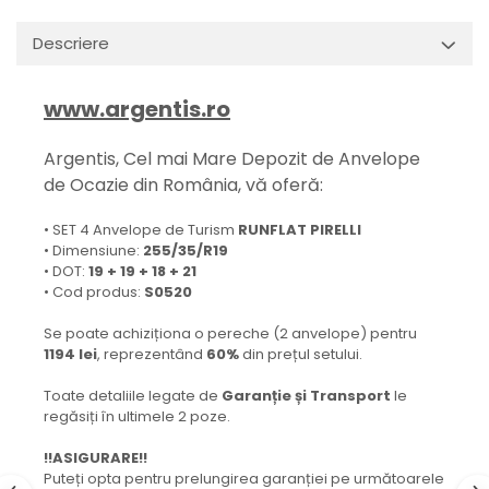
Descriere
www.argentis.ro
Argentis, Cel mai Mare Depozit de Anvelope
de Ocazie din România, vă oferă:
• SET 4 Anvelope de Turism
RUNFLAT PIRELLI
• Dimensiune:
255/35/R19
• DOT:
19 + 19 + 18 + 21
• Cod produs:
S0520
Se poate achiziționa o pereche (2 anvelope) pentru
1194 lei
, reprezentând
60%
din prețul setului.
Toate detaliile legate de
Garanție și Transport
le
regăsiți în ultimele 2 poze.
!!ASIGURARE!!
Puteți opta pentru prelungirea garanției pe următoarele