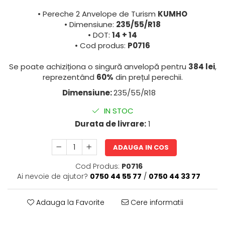
• Pereche 2 Anvelope de Turism
KUMHO
• Dimensiune:
235/55/R18
• DOT:
14 + 14
• Cod produs:
P0716
Se poate achiziționa o singură anvelopă pentru
384 lei
,
reprezentând
60%
din prețul perechii.
Dimensiune:
235/55/R18
IN STOC
Durata de livrare:
1
ADAUGA IN COS
Cod Produs:
P0716
Ai nevoie de ajutor?
0750 44 55 77
/
0750 44 33 77
Adauga la Favorite
Cere informatii