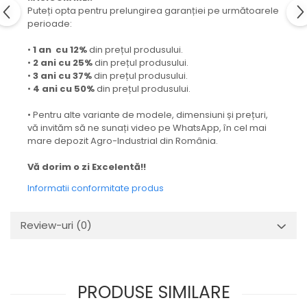
Puteți opta pentru prelungirea garanției pe următoarele
perioade:
•
1 an cu 12%
din prețul produsului.
•
2 ani cu 25%
din prețul produsului.
•
3 ani cu 37%
din prețul produsului.
•
4 ani cu 50%
din prețul produsului.
• Pentru alte variante de modele, dimensiuni și prețuri,
vă invităm să ne sunați video pe WhatsApp, în cel mai
mare depozit Agro-Industrial din România.
Vă dorim o zi Excelentă!!
Informatii conformitate produs
Review-uri
(0)
PRODUSE SIMILARE