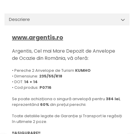
Descriere
www.argentis.ro
Argentis, Cel mai Mare Depozit de Anvelope
de Ocazie din România, vă oferă:
• Pereche 2 Anvelope de Turism
KUMHO
• Dimensiune:
235/55/R18
• DOT:
14 + 14
• Cod produs:
P0716
Se poate achiziționa o singură anvelopă pentru
384 lei
,
reprezentând
60%
din prețul perechii.
Toate detaliile legate de Garanție și Transport le regăsiți
în ultimele 2 poze.
!!ASIGURARE!!