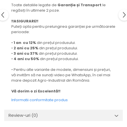
Toate detaliile legate de
Garanție și Transport
le
regăsiți în ultimele 2 poze.
!!ASIGURARE!!
Puteți opta pentru prelungirea garanției pe următoarele
perioade:
•
1 an cu 12%
din prețul produsului.
•
2 ani cu 25%
din prețul produsului.
•
3 ani cu 37%
din prețul produsului.
•
4 ani cu 50%
din prețul produsului.
• Pentru alte variante de modele, dimensiuni și prețuri,
vă invităm să ne sunați video pe WhatsApp, în cel mai
mare depozit Agro-Industrial din România.
Vă dorim o zi Excelentă!!
Informatii conformitate produs
Review-uri
(0)