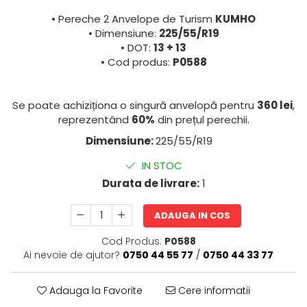
• Pereche 2 Anvelope de Turism
KUMHO
• Dimensiune:
225/55/R19
• DOT:
13 + 13
• Cod produs:
P0588
Se poate achiziționa o singură anvelopă pentru
360 lei
,
reprezentând
60%
din prețul perechii.
Dimensiune:
225/55/R19
IN STOC
Durata de livrare:
1
ADAUGA IN COS
Cod Produs:
P0588
Ai nevoie de ajutor?
0750 44 55 77
/
0750 44 33 77
Adauga la Favorite
Cere informatii