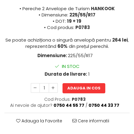
• Pereche 2 Anvelope de Turism
HANKOOK
• Dimensiune:
225/55/R17
• DOT:
19 + 19
• Cod produs:
P0783
Se poate achiziționa o singură anvelopă pentru
264 lei
,
reprezentând
60%
din prețul perechii.
Dimensiune:
225/55/R17
IN STOC
Durata de livrare:
1
ADAUGA IN COS
Cod Produs:
P0783
Ai nevoie de ajutor?
0750 44 55 77
/
0750 44 33 77
Adauga la Favorite
Cere informatii