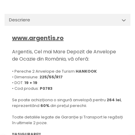
Descriere
www.argentis.ro
Argentis, Cel mai Mare Depozit de Anvelope
de Ocazie din România, vă oferă:
• Pereche 2 Anvelope de Turism
HANKOOK
• Dimensiune:
225/55/R17
• DOT:
19 + 19
• Cod produs:
P0783
Se poate achiziționa o singură anvelopă pentru
264 lei
,
reprezentând
60%
din prețul perechii.
Toate detaliile legate de Garanție și Transport le regăsiți
în ultimele 2 poze.
!!ASIGURARE!!