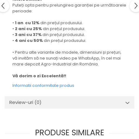
Puteți opta pentru prelungirea garanției pe următoarele
perioade:
•
1 an cu 12%
din prețul produsului.
•
2 ani cu 25%
din prețul produsului.
•
3 ani cu 37%
din prețul produsului.
•
4 ani cu 50%
din prețul produsului.
• Pentru alte variante de modele, dimensiuni și prețuri,
vă invităm să ne sunați video pe WhatsApp, în cel mai
mare depozit Agro-Industrial din România.
Vă dorim o zi Excelentă!!
Informatii conformitate produs
Review-uri
(0)
PRODUSE SIMILARE