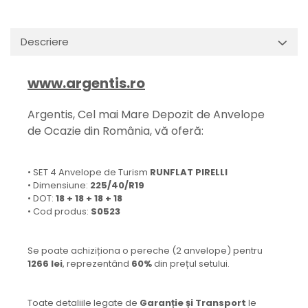
Descriere
www.argentis.ro
Argentis, Cel mai Mare Depozit de Anvelope
de Ocazie din România, vă oferă:
• SET 4 Anvelope de Turism
RUNFLAT PIRELLI
• Dimensiune:
225/40/R19
• DOT:
18 + 18 + 18 + 18
• Cod produs:
S0523
Se poate achiziționa o pereche (2 anvelope) pentru
1266 lei
, reprezentând
60%
din prețul setului.
Toate detaliile legate de
Garanție și Transport
le