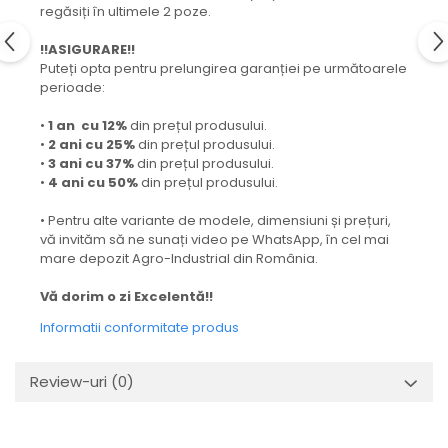
regăsiți în ultimele 2 poze.
!!ASIGURARE!!
Puteți opta pentru prelungirea garanției pe următoarele
perioade:
•
1 an cu 12%
din prețul produsului.
•
2 ani cu 25%
din prețul produsului.
•
3 ani cu 37%
din prețul produsului.
•
4 ani cu 50%
din prețul produsului.
• Pentru alte variante de modele, dimensiuni și prețuri,
vă invităm să ne sunați video pe WhatsApp, în cel mai
mare depozit Agro-Industrial din România.
Vă dorim o zi Excelentă!!
Informatii conformitate produs
Review-uri
(0)