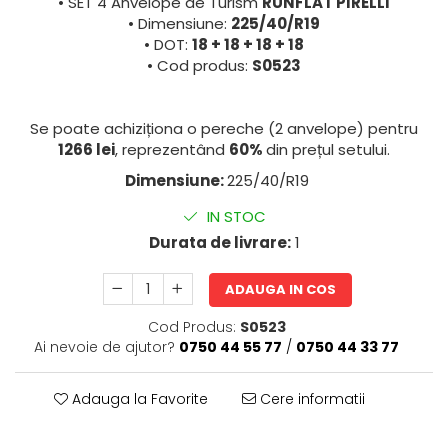
• SET 4 Anvelope de Turism
RUNFLAT PIRELLI
• Dimensiune:
225/40/R19
• DOT:
18 + 18 + 18 + 18
• Cod produs:
S0523
Se poate achiziționa o pereche (2 anvelope) pentru
1266 lei
, reprezentând
60%
din prețul setului.
Dimensiune:
225/40/R19
IN STOC
Durata de livrare:
1
ADAUGA IN COS
Cod Produs:
S0523
Ai nevoie de ajutor?
0750 44 55 77
/
0750 44 33 77
Adauga la Favorite
Cere informatii