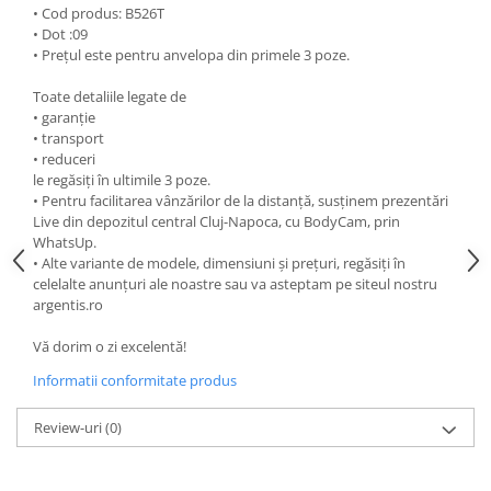
• Cod produs: B526T
• Dot :09
• Prețul este pentru anvelopa din primele 3 poze.
Toate detaliile legate de
• garanție
• transport
• reduceri
le regăsiți în ultimile 3 poze.
• Pentru facilitarea vânzărilor de la distanță, susținem prezentări
Live din depozitul central Cluj-Napoca, cu BodyCam, prin
WhatsUp.
• Alte variante de modele, dimensiuni și prețuri, regăsiți în
celelalte anunțuri ale noastre sau va asteptam pe siteul nostru
argentis.ro
Vă dorim o zi excelentă!
Informatii conformitate produs
Review-uri
(0)