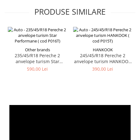
PRODUSE SIMILARE
Other brands
HANKOOK
235/45/R18 Pereche 2
245/45/R18 Pereche 2
anvelope turism Star
anvelope turism HANKOOK
Performane ( cod P016T)
( cod P015T)
590,00 Lei
390,00 Lei