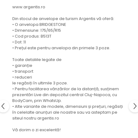
www.argentis.ro
Din stocul de anvelope de turism Argentis vă oferă:
• O anvelopa BRIDGESTONE
• Dimensiune: 175/65/R15
• Cod produs: B513T
• Dot :11
• Prețul este pentru anvelopa din primele 3 poze.
Toate detaliile legate de
• garanție
• transport
• reduceri
le regăsiți în ultimile 3 poze.
• Pentru facilitarea vânzărilor de la distanță, susținem
prezentări Live din depozitul central Cluj-Napoca, cu
BodyCam, prin WhatsUp.
• Alte variante de modele, dimensiuni și prețuri, regăsiți
în celelalte anunțuri ale noastre sau va asteptam pe
siteul nostru argentis.ro
Vă dorim o zi excelentă!