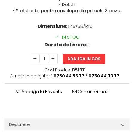
• Dot :11
• Prețul este pentru anvelopa din primele 3 poze.
Dimensiune:
175/65/R15
IN STOC
Durata de livrare:
1
ADAUGA IN COS
Cod Produs:
B513T
Ai nevoie de ajutor?
0750 44 55 77
/
0750 44 33 77
Adauga la Favorite
Cere informatii
Descriere