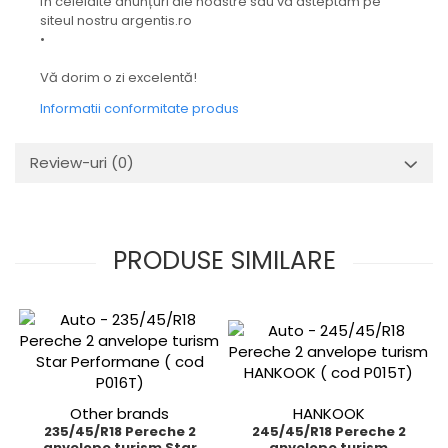
în celelalte anunțuri ale noastre sau va asteptam pe
siteul nostru argentis.ro
•
Vă dorim o zi excelentă!
Informatii conformitate produs
Review-uri
(0)
PRODUSE SIMILARE
Other brands
HANKOOK
235/45/R18 Pereche 2
245/45/R18 Pereche 2
anvelope turism Star
anvelope turism