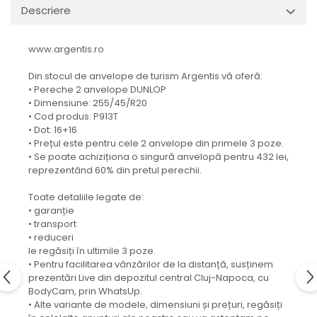
Descriere
www.argentis.ro
Din stocul de anvelope de turism Argentis vă oferă:
• Pereche 2 anvelope DUNLOP
• Dimensiune: 255/45/R20
• Cod produs: P913T
• Dot: 16+16
• Prețul este pentru cele 2 anvelope din primele 3 poze.
• Se poate achiziționa o singură anvelopă pentru 432 lei,
reprezentând 60% din pretul perechii.
Toate detaliile legate de:
• garanție
• transport
• reduceri
le regăsiți în ultimile 3 poze.
• Pentru facilitarea vânzărilor de la distanță, susținem
prezentări Live din depozitul central Cluj-Napoca, cu
BodyCam, prin WhatsUp.
• Alte variante de modele, dimensiuni și prețuri, regăsiți