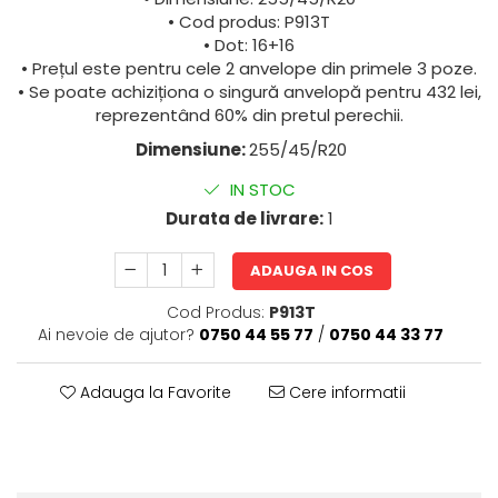
• Cod produs: P913T
• Dot: 16+16
• Prețul este pentru cele 2 anvelope din primele 3 poze.
• Se poate achiziționa o singură anvelopă pentru 432 lei,
reprezentând 60% din pretul perechii.
Dimensiune:
255/45/R20
IN STOC
Durata de livrare:
1
ADAUGA IN COS
Cod Produs:
P913T
Ai nevoie de ajutor?
0750 44 55 77
/
0750 44 33 77
Adauga la Favorite
Cere informatii