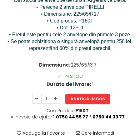
Din stocul de anvelope de turism Argentis vă oferă:
• Pereche 2 anvelope PIRELLI
• Dimensiune: 225/65/R17
• Cod produs: P160T
• Dot: 12+11
• Prețul este pentru cele 2 anvelope din primele 3 poze.
• Se poate achiziționa o singură anvelopă pentru 258 lei,
reprezentând 60% din pretul perechii.
Dimensiune:
225/65/R17
IN STOC
Durata de livrare:
1
ADAUGA IN COS
Cod Produs:
P160T
Ai nevoie de ajutor?
0750 44 55 77
/
0750 44 33 77
Adauga la Favorite
Cere informatii