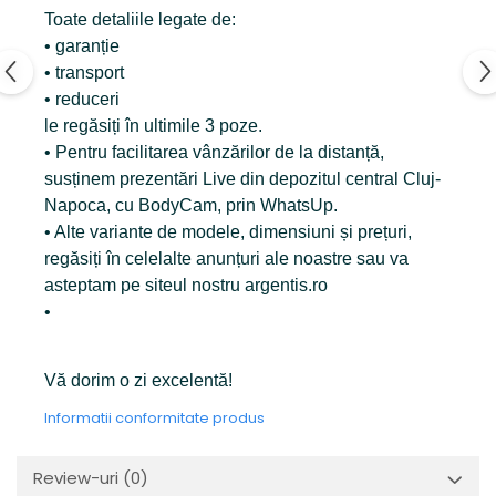
Toate detaliile legate de:
• garanție
• transport
• reduceri
le regăsiți în ultimile 3 poze.
• Pentru facilitarea vânzărilor de la distanță,
susținem prezentări Live din depozitul central Cluj-
Napoca, cu BodyCam, prin WhatsUp.
• Alte variante de modele, dimensiuni și prețuri,
regăsiți în celelalte anunțuri ale noastre sau va
asteptam pe siteul nostru argentis.ro
•
Vă dorim o zi excelentă!
Informatii conformitate produs
Review-uri
(0)