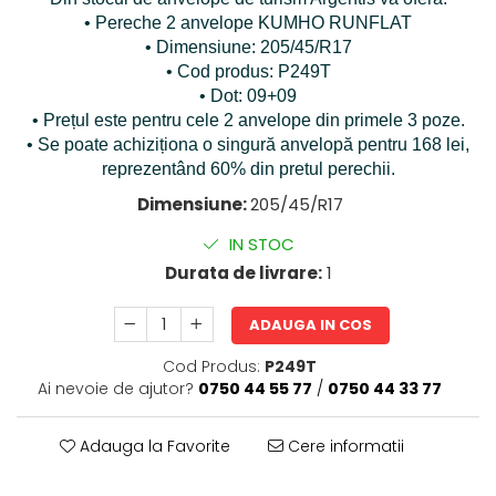
• Pereche 2 anvelope KUMHO RUNFLAT
• Dimensiune: 205/45/R17
• Cod produs: P249T
• Dot: 09+09
• Prețul este pentru cele 2 anvelope din primele 3 poze.
• Se poate achiziționa o singură anvelopă pentru 168 lei,
reprezentând 60% din pretul perechii.
Dimensiune:
205/45/R17
IN STOC
Durata de livrare:
1
ADAUGA IN COS
Cod Produs:
P249T
Ai nevoie de ajutor?
0750 44 55 77
/
0750 44 33 77
Adauga la Favorite
Cere informatii