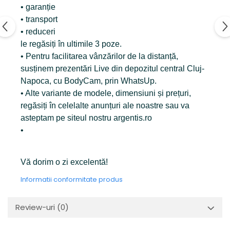
• garanție
• transport
• reduceri
le regăsiți în ultimile 3 poze.
• Pentru facilitarea vânzărilor de la distanță,
susținem prezentări Live din depozitul central Cluj-
Napoca, cu BodyCam, prin WhatsUp.
• Alte variante de modele, dimensiuni și prețuri,
regăsiți în celelalte anunțuri ale noastre sau va
asteptam pe siteul nostru argentis.ro
•
Vă dorim o zi excelentă!
Informatii conformitate produs
Review-uri
(0)