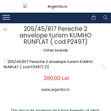
1
2
205/45/R17 Pereche 2
anvelope turism KUMHO
RUNFLAT ( cod P249T)
Other brands
280,00 Lei
www.argentis.ro
Din stocul de anvelope de turism Argentis vă oferă: