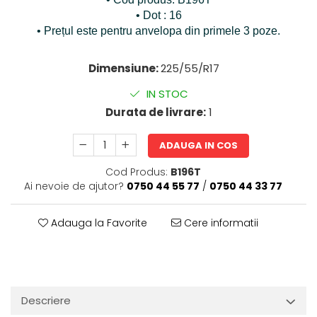
• Dot : 16
• Prețul este pentru anvelopa din primele 3 poze.
Dimensiune:
225/55/R17
IN STOC
Durata de livrare:
1
ADAUGA IN COS
Cod Produs:
B196T
Ai nevoie de ajutor?
0750 44 55 77
/
0750 44 33 77
Adauga la Favorite
Cere informatii
Descriere