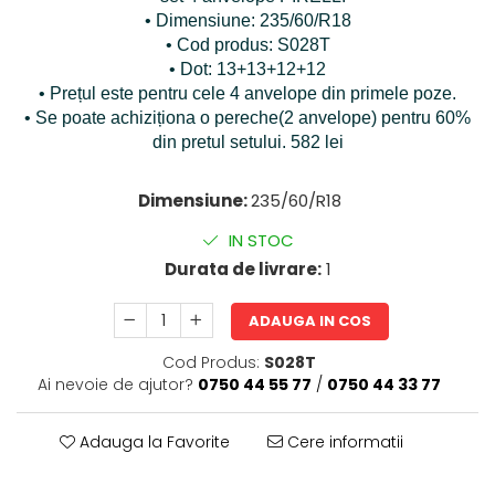
• Dimensiune: 235/60/R18
• Cod produs: S028T
• Dot: 13+13+12+12
• Prețul este pentru cele 4 anvelope din primele poze.
• Se poate achiziționa o pereche(2 anvelope) pentru 60%
din pretul setului. 582 lei
Dimensiune:
235/60/R18
IN STOC
Durata de livrare:
1
ADAUGA IN COS
Cod Produs:
S028T
Ai nevoie de ajutor?
0750 44 55 77
/
0750 44 33 77
Adauga la Favorite
Cere informatii